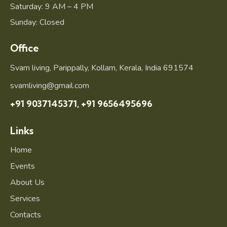
Saturday: 9 AM – 4 PM
Sunday: Closed
Office
Svam living, Parippally, Kollam, Kerala, India 691574
svamliving@gmail.com
+91 9037145371,
+91 9656495696
Links
Home
Events
About Us
Services
Contacts